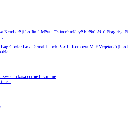
..
able...
û le...