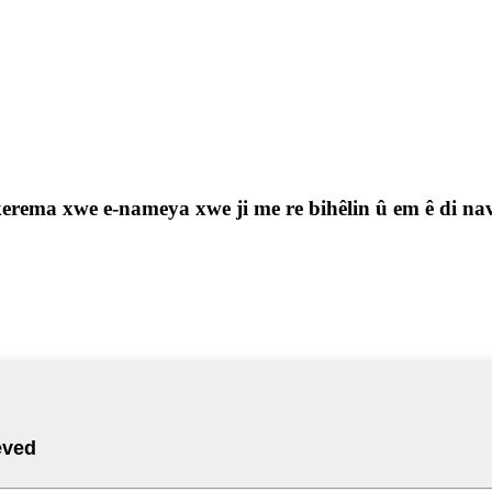
ji kerema xwe e-nameya xwe ji me re bihêlin û em ê di n