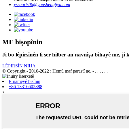
yssports06@youshengtiyu.com
ME bişopînin
Ji bo lêpirsînên li ser hilber an navnîşa bihayê me, 
LÊPIRSÎN NIHA
© Copyright - 2010-2022 : Hemû maf parastî ne.
- , , , , , ,
E-nameyê bişînin
+86 13316602888
x