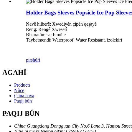
Holder Bags Sleeves Popsicle Ice Pop Sleeves
Navê hilberê: Xwediyên çîpên qeşayê
Reng: Rengê Xweserî
Bikaranîn: sar bimîne
Taybetmendî: Waterproof, Water Resistant, îzolekirî
pirs
hûrî
AGAHÎ
Products
Nûçe
Çûna nava
Paqij bûn
PAQIJ BÛN
China Guangdong Dongguan City No.6 Lane 3, Hantou Street,
Niha bi me re telefon bikin: 0769-82223150