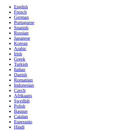
English
French
German
Portuguese
Spanish
Russian
Japanese
Korean
Arabic
Irish
Greek
Turkish
Italian
Danish
Romanian
Indonesian
Czech
Afrikaans
Swedish
Polish
Basque
Catalan
Esperanto
Hindi