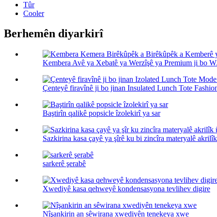
Tûr
Cooler
Berhemên diyarkirî
Kembera Avê ya Xebatê ya Werzîşê ya Premium ji bo W.
Çenteyê firavînê ji bo jinan Insulated Lunch Tote Fashion
Baştirîn qalikê popsicle îzolekirî ya sar
Sazkirina kasa çayê ya şîrê ku bi zincîra materyalê akrilîk 
sarkerê şerabê
Xwediyê kasa qehweyê kondensasyona tevlihev digire
Nîşankirin an sêwirana xwediyên tenekeya xwe