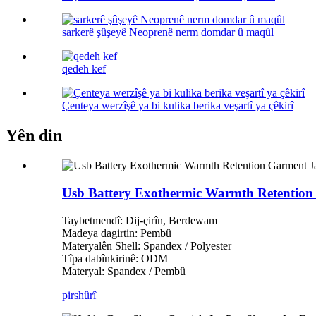
sarkerê şûşeyê Neoprenê nerm domdar û maqûl
qedeh kef
Çenteya werzîşê ya bi kulika berika veşartî ya çêkirî
Yên din
Usb Battery Exothermic Warmth Retention
Taybetmendî: Dij-çirîn, Berdewam
Madeya dagirtin: Pembû
Materyalên Shell: Spandex / Polyester
Tîpa dabînkirinê: ODM
Materyal: Spandex / Pembû
pirs
hûrî