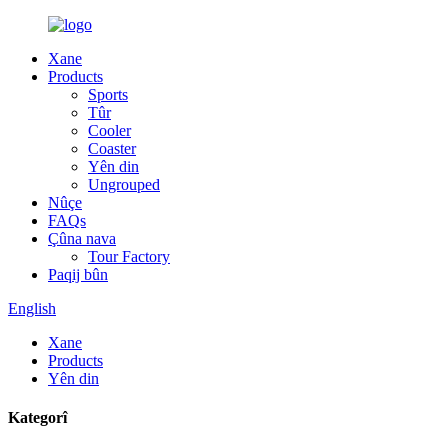
Xane
Products
Sports
Tûr
Cooler
Coaster
Yên din
Ungrouped
Nûçe
FAQs
Çûna nava
Tour Factory
Paqij bûn
English
Xane
Products
Yên din
Kategorî